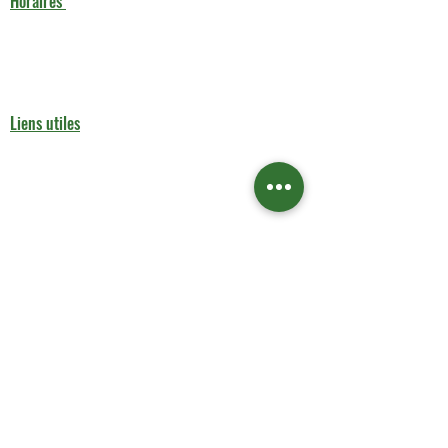
Horaires
Lundi : 9h00 - 17h00
Mardi au Vendredi : 10h00 - 18h00
Samedi : 11h00 - 17h00
Dimanche : Fermé
Liens utiles
Contactez-nous
Boutique
Contactez-nous
Service de Nettoyage
Mentions légales
Aide & Contact
FAQ
À propos de nous​​ nettoyage
Politique de confidentialité
Conditions générales de vente
©2021 par AKS RENT.