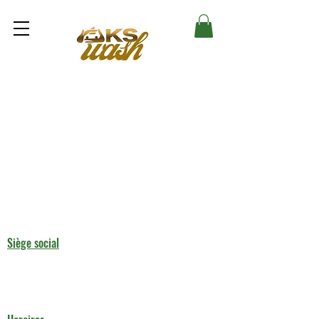
Siège social
5 Rue Louis Blanc 75010 Paris
(+33) 6 13 37 13 92
aks-rent.paris@outlook.fr