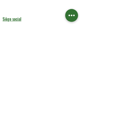
Siège social
5 Rue Louis Blanc 75010 Paris
(+33) 6 13 37 13 92
aks-rent.paris@outlook.fr
Horaires
Lundi : 9h00 - 17h00
Mardi au Vendredi : 10h00 - 18h00
Samedi : 11h00 - 17h00
Dimanche : Fermé
Liens utiles
Contactez-nous
Boutique
Contactez-nous
Service de Nettoyage
Mentions légales
Aide & Contact