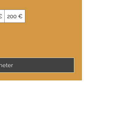
€
200 €
heter