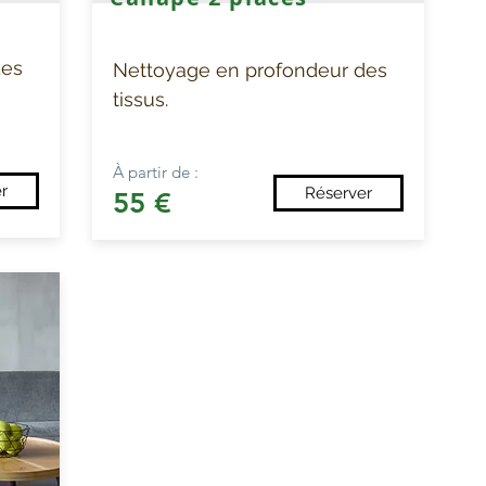
des
Nettoyage en profondeur des
tissus.
À partir de :
r
Réserver
55 €