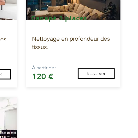
Canapé 5 places
Nettoyage en profondeur des
des
tissus.
À partir de :
Réserver
r
120 €