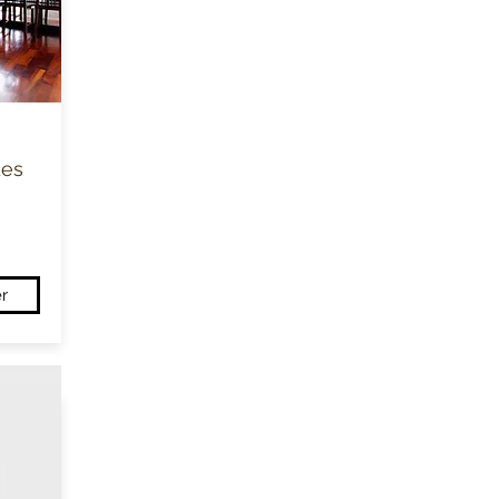
des
r