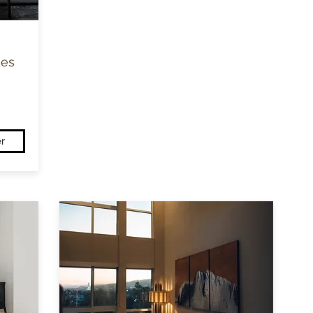
des
r