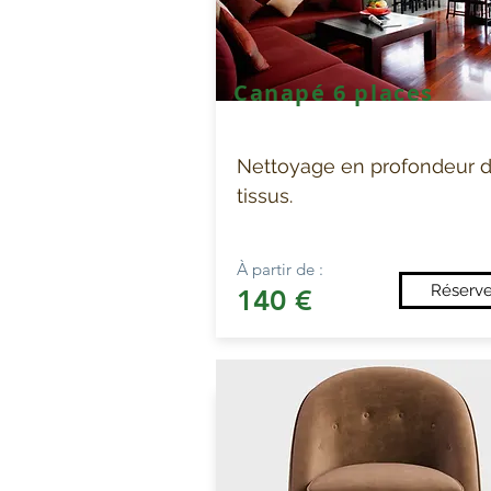
Canapé 6 places
Nettoyage en profondeur 
tissus.
À partir de :
Réserve
14
0 €