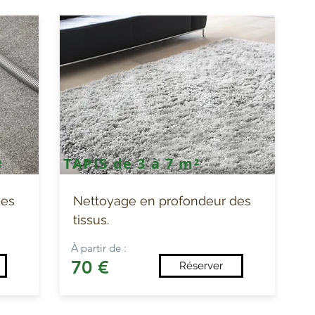
TAPIS de 3 à 7 m²
²
des
Nettoyage en profondeur des
tissus.
À partir de :
70 €
Réserver