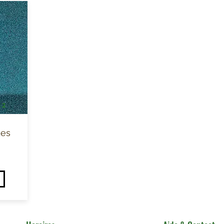
m²
des