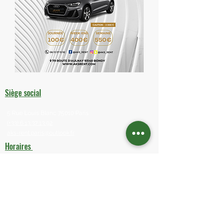
Siège social
5 Rue Louis Blanc 75010 Paris
(+33) 6 13 37 13 92
aks-rent.paris@outlook.fr
Horaires
Lundi : 9h00 - 17h00
Mardi au Vendredi : 10h00 - 18h00
Samedi : 11h00 - 17h00
Dimanche : Fermé
Liens utiles