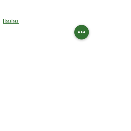
5 Rue Louis Blanc 75010 Paris
(+33) 6 13 37 13 92
aks-rent.paris@outlook.fr
Horaires
Lundi : 9h00 - 17h00
Mardi au Vendredi : 10h00 - 18h00
Samedi : 11h00 - 17h00
Dimanche : Fermé
Liens utiles
Contactez-nous
Boutique
Contactez-nous
Service de Nettoyage
Mentions légales
Aide & Contact
FAQ
À propos de nous​​ nettoyage
Politique de confidentialité
Conditions générales de vente