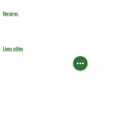
(+33) 6 13 37 13 92
aks-rent.paris@outlook.fr
Horaires
Lundi : 9h00 - 17h00
Mardi au Vendredi : 10h00 - 18h00
Samedi : 11h00 - 17h00
Dimanche : Fermé
Liens utiles
Contactez-nous
Boutique
Contactez-nous
Service de Nettoyage
Mentions légales
Aide & Contact
FAQ
À propos de nous​​ nettoyage
Politique de confidentialité
Conditions générales de vente
©2021 par AKS RENT.