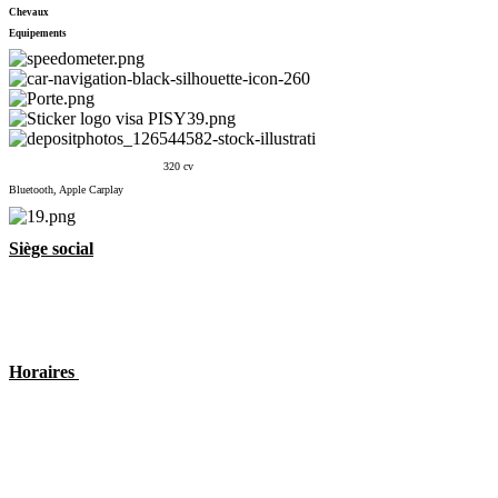
Chevaux
Equipements
320 cv
Bluetooth, Apple Carplay
Siège social
5 Rue Louis Blanc 75010 Paris
(+33) 6 13 37 13 92
aks-rent.paris@outlook.fr
Horaires
Lundi : 9h00 - 17h00
Mardi au Vendredi : 10h00 - 18h00
Samedi : 11h00 - 17h00
Dimanche : Fermé