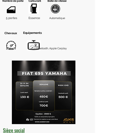
Nombre de porte
Carburant
Boite de vitesse
5 portes
Essence
Automatique
Equipements
Chevaux
180 cv
Bluetooth, Apple Carplay
Siège social