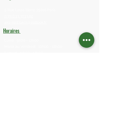
5 Rue Louis Blanc 75010 Paris
(+33) 6 13 37 13 92
aks-rent.paris@outlook.fr
Horaires
Lundi : 9h00 - 17h00
Mardi au Vendredi : 10h00 - 18h00
Samedi : 11h00 - 17h00
Dimanche : Fermé
Liens utiles
Contactez-nous
Boutique
Contactez-nous
Service de Nettoyage
Mentions légales
Aide & Contact
FAQ
À propos de nous​​ nettoyage
Politique de confidentialité
Conditions générales de vente