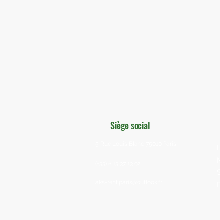
Siège social
5 Rue Louis Blanc 75010 Paris
(+33) 6 13 37 13 92
aks-rent.paris@outlook.fr