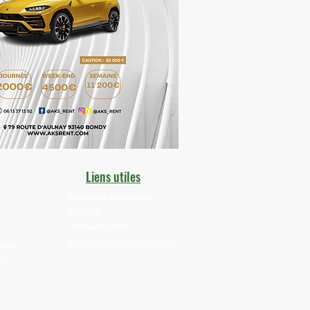
Liens utiles
Service de Nettoyage
Boutique
Contactez-nous
À propos de nous​​ nettoyage
alité
 de