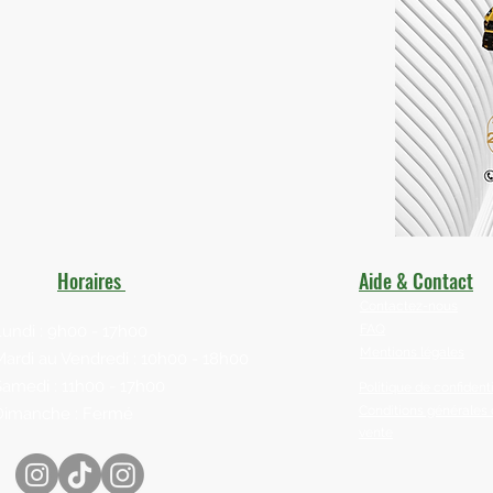
Horaires
Aide & Contact
Contactez-nous
Lundi : 9h00 - 17h00
FAQ
Mentions légales
Mardi au Vendredi : 10h00 - 18h00
Samedi : 11h00 - 17h00
Politique de confidenti
Conditions générales
Dimanche : Fermé
vente