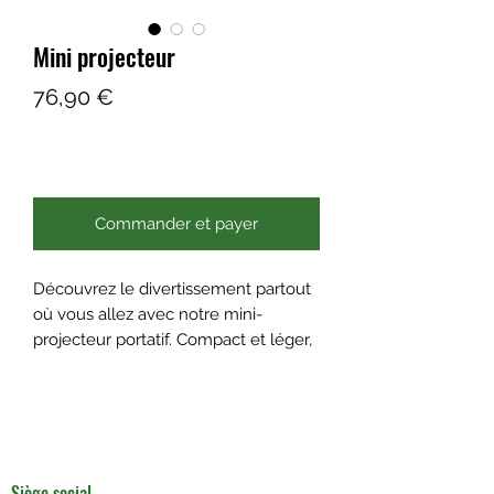
Mini projecteur
Prix
76,90 €
Ajouter au panier
Commander et payer
Découvrez le divertissement partout
où vous allez avec notre mini-
projecteur portatif. Compact et léger,
ce projecteur vous permet de
projeter vos films, séries et
présentations sur n’importe quelle
surface, offrant une image claire et
lumineuse. Facile à installer et
Siège social
compatible avec divers appareils via