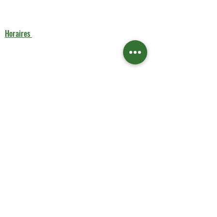
5 Rue Louis Blanc 75010 Paris
(+33) 6 13 37 13 92
aks-rent.paris@outlook.fr
Horaires
Lundi : 9h00 - 17h00
Mardi au Vendredi : 10h00 - 18h00
Samedi : 11h00 - 17h00
Dimanche : Fermé
Liens utiles
Contactez-nous
Boutique
Contactez-nous
Service de Nettoyage
Mentions légales
Aide & Contact
FAQ
À propos de nous​​ nettoyage
Politique de confidentialité
Conditions générales de vente