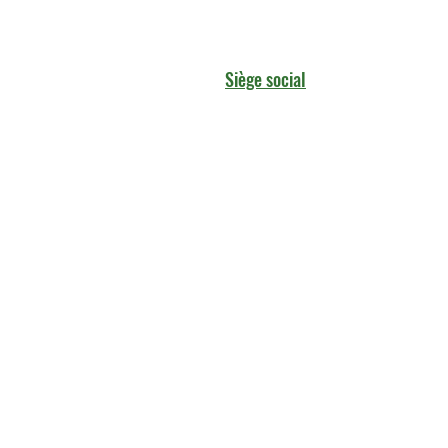
Siège social
5 Rue Louis Blanc 75010 Paris
(+33) 6 13 37 13 92
aks-rent.paris@outlook.fr