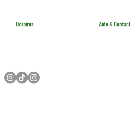
Horaires
Aide & Contact
Contactez-nous
Lundi : 9h00 - 17h00
FAQ
Mentions légales
Mardi au Vendredi : 10h00 - 18h00
Samedi : 11h00 - 17h00
Politique de confidenti
Conditions générales
Dimanche : Fermé
vente
©2021 par AKS RENT.