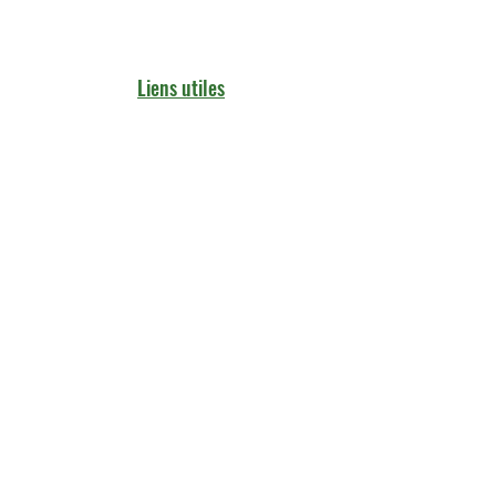
Liens utiles
Service de Nettoyage
Boutique
Contactez-nous
À propos de nous​​ nettoyage
alité
 de